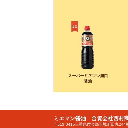
スーパーミヱマン濃口
醤油
ミエマン醤油 合資会社西村
〒519-0415三重県度会郡玉城町田丸24