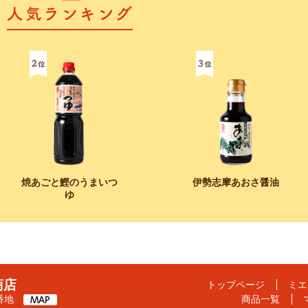
焼あごと鰹のうまいつ
伊勢志摩あおさ醤油
ゆ
商店
トップページ
ミエ
4番地
商品一覧