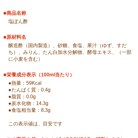
■商品名称
塩ぽん酢
■原材料名
醸造酢（国内製造）、砂糖、食塩、果汁（ゆず、すだ
ち）、みりん、たん白加水分解物、酵母エキス、（一部
に小麦を含む）
■栄養成分表示（100ml当たり）
●熱量：59Kcal
●たんぱく質：0.4g
●脂質：0.0g
●炭水化物：14.3g
●食塩相当量：8.3g
この表示値は、目安です