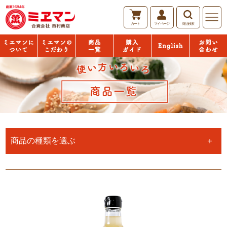
カート
マイページ
商品検索
English
ミエマン
「おいし
商品一覧
購入ガイ
お問い合
について
い」の秘
ド
わせ
密
商品の種類を選ぶ