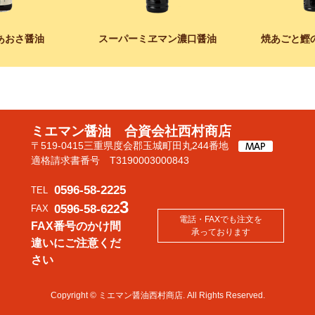
あおさ醤油
スーパーミヱマン濃口醤油
焼あごと鰹
ミエマン醤油 合資会社西村商店
〒519-0415三重県度会郡玉城町田丸244番地
適格請求書番号 T3190003000843
0596-58-2225
TEL
3
0596-58-622
FAX
電話・FAXでも注文を
FAX番号のかけ間
承っております
違いにご注意くだ
さい
Copyright © ミエマン醤油西村商店. All Rights Reserved.