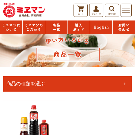
カート
マイページ
商品検索
English
ミエマン
「おいし
商品一覧
購入ガイ
お問い合
について
い」の秘
ド
わせ
密
商品の種類を選ぶ