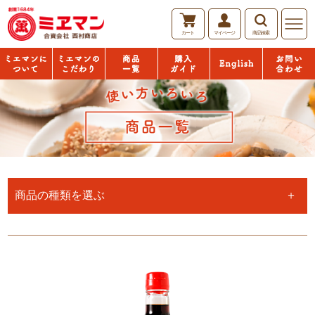
カート
マイページ
商品検索
English
ミエマン
「おいし
商品一覧
購入ガイ
お問い合
について
い」の秘
ド
わせ
密
商品の種類を選ぶ