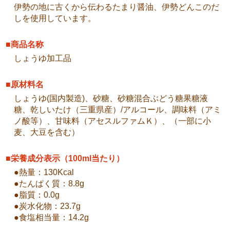
伊勢の地に古くから伝わるたまり醤油、伊勢どんこのだ
しを使用しています。
■商品名称
しょうゆ加工品
■原材料名
しょうゆ(国内製造)、砂糖、砂糖混合ぶどう糖果糖液
糖、乾しいたけ（三重県産）/アルコール、調味料（アミ
ノ酸等）、甘味料（アセスルファムＫ）、（一部に小
麦、大豆を含む）
■栄養成分表示（100ml当たり）
●熱量：130Kcal
●たんぱく質：8.8g
●脂質：0.0g
●炭水化物：23.7g
●食塩相当量：14.2g