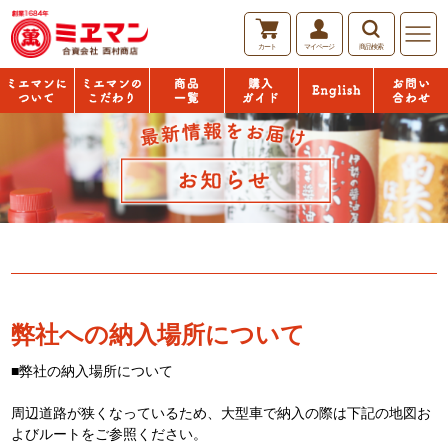
カート
マイページ
商品検索
English
ミエマン
「おいし
商品一覧
購入ガイ
お問い合
について
い」の秘
ド
わせ
密
弊社への納入場所について
■弊社の納入場所について
周辺道路が狭くなっているため、大型車で納入の際は下記の地図お
よびルートをご参照ください。